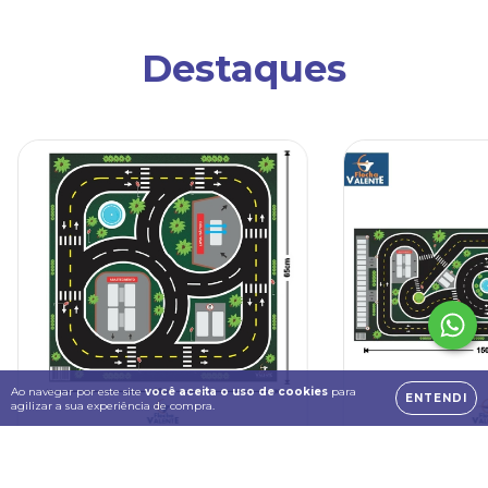
Destaques
Ao navegar por este site
você aceita o uso de cookies
para
ENTENDI
agilizar a sua experiência de compra.
Pista MÉDIA para brincar de
Pista GRANDE p
carrinhos Hot Wheels e outros
carrinhos Hot 